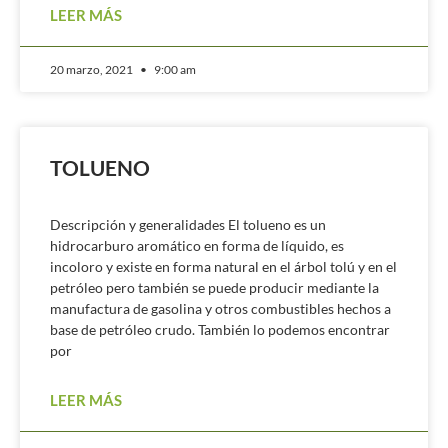
LEER MÁS
20 marzo, 2021
9:00 am
TOLUENO
Descripción y generalidades El tolueno es un
hidrocarburo aromático en forma de líquido, es
incoloro y existe en forma natural en el árbol tolú y en el
petróleo pero también se puede producir mediante la
manufactura de gasolina y otros combustibles hechos a
base de petróleo crudo. También lo podemos encontrar
por
LEER MÁS