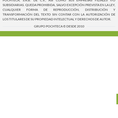
POCHTECA, S.A.B. DE C.V., ASÍ COMO SUS EMPRESAS FILIALES Y/O
SUBSIDIARIAS. QUEDA PROHIBIDA, SALVO EXCEPCIÓN PREVISTA EN LA LEY,
CUALQUIER FORMA DE REPRODUCCIÓN, DISTRIBUCIÓN Y
TRANSFORMACIÓN DEL TEXTO SIN CONTAR CON LA AUTORIZACIÓN DE
LOS TITULARES DE SU PROPIEDAD INTELECTUAL Y DERECHOS DE AUTOR.
GRUPO POCHTECA © DESDE 2010