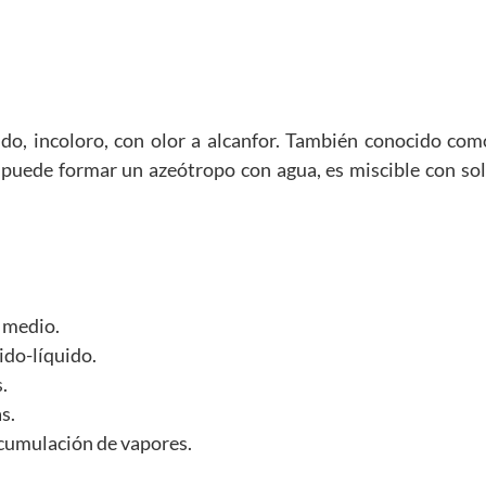
ido, incoloro, con olor a alcanfor. También conocido co
a, puede formar un azeótropo con agua, es miscible con sol
n medio.
ido-líquido.
.
s.
acumulación de vapores.