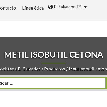
El Salvador (ES)
ontacto
Línea ética
ios
Blog
METIL ISOBUTIL CETONA
ochteca El Salvador
/
Productos
/
Metil isobutil ceto