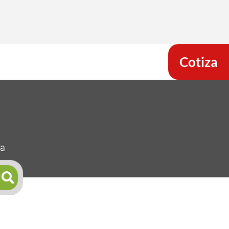
Cotiza
na