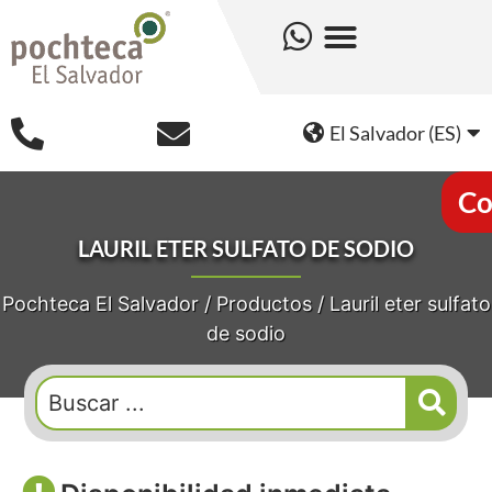
El Salvador (ES)
Co
LAURIL ETER SULFATO DE SODIO
Pochteca El Salvador
/
Productos
/
Lauril eter sulfato
de sodio