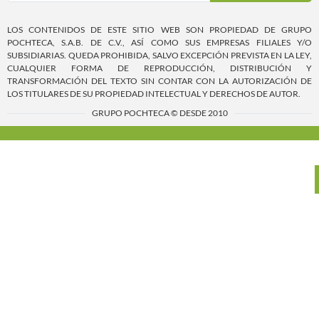
LOS CONTENIDOS DE ESTE SITIO WEB SON PROPIEDAD DE GRUPO
POCHTECA, S.A.B. DE C.V., ASÍ COMO SUS EMPRESAS FILIALES Y/O
SUBSIDIARIAS. QUEDA PROHIBIDA, SALVO EXCEPCIÓN PREVISTA EN LA LEY,
CUALQUIER FORMA DE REPRODUCCIÓN, DISTRIBUCIÓN Y
TRANSFORMACIÓN DEL TEXTO SIN CONTAR CON LA AUTORIZACIÓN DE
LOS TITULARES DE SU PROPIEDAD INTELECTUAL Y DERECHOS DE AUTOR.
GRUPO POCHTECA © DESDE 2010