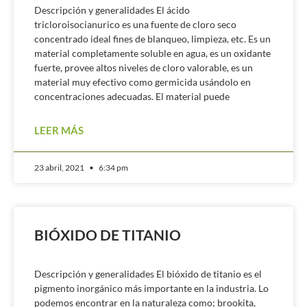
Descripción y generalidades El ácido
tricloroisocianurico es una fuente de cloro seco
concentrado ideal fines de blanqueo, limpieza, etc. Es un
material completamente soluble en agua, es un oxidante
fuerte, provee altos niveles de cloro valorable, es un
material muy efectivo como germicida usándolo en
concentraciones adecuadas. El material puede
LEER MÁS
23 abril, 2021
6:34 pm
BIÓXIDO DE TITANIO
Descripción y generalidades El bióxido de titanio es el
pigmento inorgánico más importante en la industria. Lo
podemos encontrar en la naturaleza como; brookita,