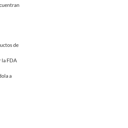
ncuentran
ductos de
r la FDA
dola a