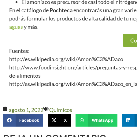
El amoníaco es precursor de casi todo el nitrógen
En el catálogo de
Pochteca
encontrarás una gran vari
podrás formular los productos de alta calidad de tu ne
aguas
y más.
Co
Fuentes:
http://es.wikipedia.org/wiki/Amon%C3%ADaco
http://www.foodinsight.org/articles/preguntas-y-res
de-alimentos
http://es.wikipedia.org/wiki/Amon%C3%ADaco_en_la
agosto 1, 2022
Químicos
Facebook
X
WhatsApp