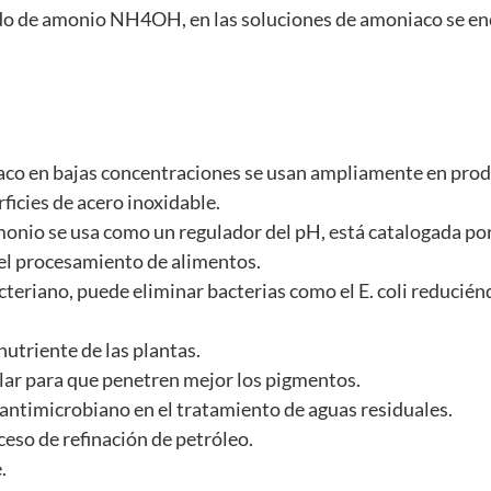
ido de amonio NH4OH, en las soluciones de amoniaco se e
iaco en bajas concentraciones se usan ampliamente en pro
rficies de acero inoxidable.
monio se usa como un regulador del pH, está catalogada po
el procesamiento de alimentos.
teriano, puede eliminar bacterias como el E. coli reducién
nutriente de las plantas.
apilar para que penetren mejor los pigmentos.
 antimicrobiano en el tratamiento de aguas residuales.
ceso de refinación de petróleo.
.