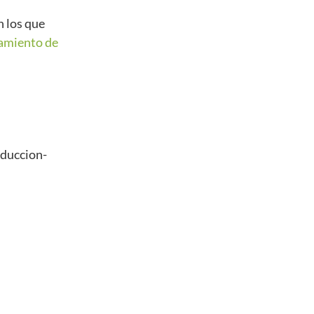
n los que
tamiento de
oduccion-