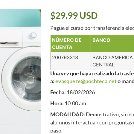
$29.99 USD
Pague el curso por transferencia elec
NÚMERO DE
BANCO
CUENTA
200793313
BANCO AMERICA
CENTRAL
Una vez que haya realizado la tras
a:
evasqueze@pochteca.net
o
mand
Fecha:
18/02/2026
Hora:
10:00 am
MODALIDAD:
Demostrativo, sin env
alumnos interactuan con preguntas m
paso.