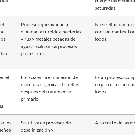
 los
cuando las membra
saturadas.
el
Procesos que ayudan a
No se eliminan todo
ra
eliminar la turbidez, bacterias,
contaminantes. Fo
los
virus y metales pesadas del
lodos.
agua. Facilitan los procesos
edan
posteriores.
en el
Eficacia en la eliminación de
Es un proceso comp
materias orgánicas disueltas
requiere la elimina
después del tratamiento
lodos.
primario.
al.
ar los
Se utiliza en procesos de
Alto costo de las 
ueños
desalinización y