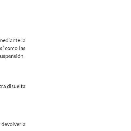
mediante la
sí como las
suspensión.
tra disuelta
y devolverla