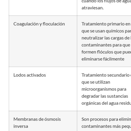
cuando los flujos de agua
atraviesan.
Coagulación y floculación
Tratamiento primario en 
que se usan químicos pa
neutralizar las cargas de 
contaminantes para que
formen flóculos que pu
eliminarse fácilmente
Lodos activados
Tratamiento secundario 
que se utilizan
microorganismos para
degradar las sustancias
orgánicas del agua residu
Membranas de ósmosis
Son procesos para elimin
inversa
contaminantes más peq