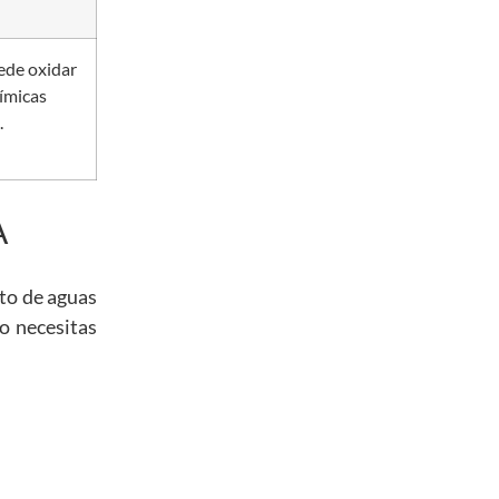
uede oxidar
ímicas
.
A
to de aguas
 o necesitas