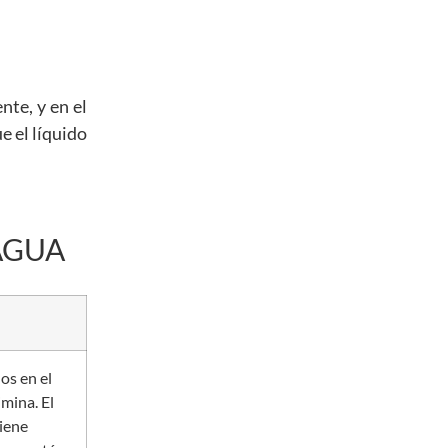
nte, y en el
e el líquido
AGUA
os en el
imina. El
tiene