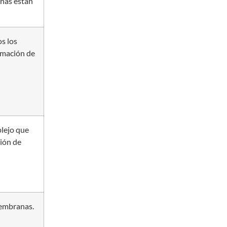
nas están
s los
rmación de
lejo que
ción de
membranas.