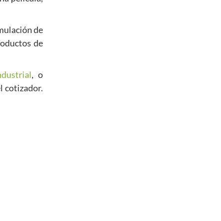
mulación de
roductos de
dustrial
, o
l cotizador.