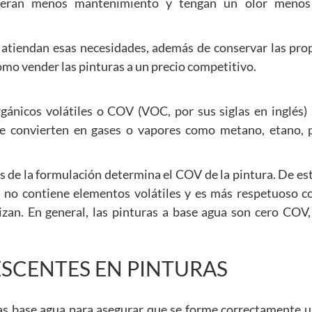
uieran menos mantenimiento y tengan un olor menos
 atiendan esas necesidades, además de conservar las pro
como vender las pinturas a un precio competitivo.
nicos volátiles o COV (VOC, por sus siglas en inglés) s
e convierten en gases o vapores como metano, etano, 
dos de la formulación determina el COV de la pintura. De e
, no contiene elementos volátiles y es más respetuoso c
izan. En general, las pinturas a base agua son cero COV,
ESCENTES EN PINTURAS
as base agua para asegurar que se forme correctamente un