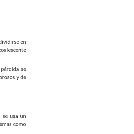
dividirse en
 coalescente
 pérdida se
orosos y de
i se usa un
blemas como