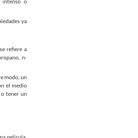
 intenso o
piedades ya
e refiere a
propano, n-
ste modo, un
on el medio
 o tener un
a película,